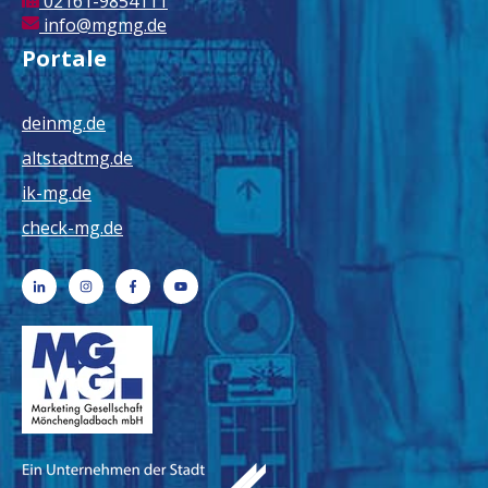
02161-9854111
info@mgmg.de
Portale
deinmg.de
altstadtmg.de
ik-mg.de
check-mg.de