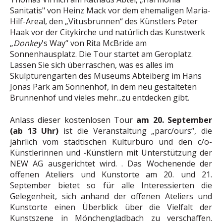
Sanitatis" von Heinz Mack vor dem ehemaligen Maria-
Hilf-Areal, den „Vitusbrunnen“ des Künstlers Peter
Haak vor der Citykirche und natürlich das Kunstwerk
„
Donkey
's Way“ von Rita McBride am
Sonnenhausplatz. Die Tour startet am Geroplatz.
Lassen Sie sich überraschen, was es alles im
Skulpturengarten des Museums Abteiberg im Hans
Jonas Park am Sonnenhof, in dem neu gestalteten
Brunnenhof und vieles mehr...zu entdecken gibt.
Anlass dieser kostenlosen Tour
am 20. September
(ab 13 Uhr)
ist die Veranstaltung „parc/ours“, die
jährlich vom städtischen Kulturbüro und den c/o-
Künstlerinnen und -Künstlern mit Unterstützung der
NEW AG ausgerichtet wird. . Das Wochenende der
offenen Ateliers und Kunstorte am 20. und 21.
September bietet so für alle Interessierten die
Gelegenheit, sich anhand der offenen Ateliers und
Kunstorte einen Überblick über die Vielfalt der
Kunstszene in Mönchengladbach zu verschaffen.