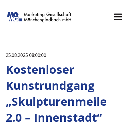
Hauptn
25.08.2025 08:00:00
Kostenloser
Kunstrundgang
„Skulpturenmeile
2.0 – Innenstadt“