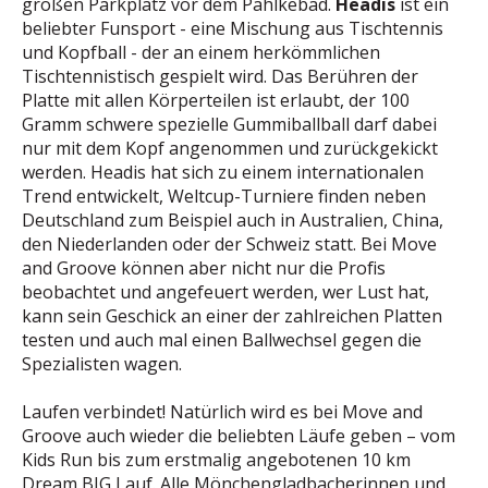
großen Parkplatz vor dem Pahlkebad.
Headis
ist ein
beliebter Funsport - eine Mischung aus Tischtennis
und Kopfball - der an einem herkömmlichen
Tischtennistisch gespielt wird. Das Berühren der
Platte mit allen Körperteilen ist erlaubt, der 100
Gramm schwere spezielle Gummiballball darf dabei
nur mit dem Kopf angenommen und zurückgekickt
werden. Headis hat sich zu einem internationalen
Trend entwickelt, Weltcup-Turniere finden neben
Deutschland zum Beispiel auch in Australien, China,
den Niederlanden oder der Schweiz statt. Bei Move
and Groove können aber nicht nur die Profis
beobachtet und angefeuert werden, wer Lust hat,
kann sein Geschick an einer der zahlreichen Platten
testen und auch mal einen Ballwechsel gegen die
Spezialisten wagen.
Laufen verbindet! Natürlich wird es bei Move and
Groove auch wieder die beliebten Läufe geben – vom
Kids Run bis zum erstmalig angebotenen 10 km
Dream BIG Lauf. Alle Mönchengladbacherinnen und