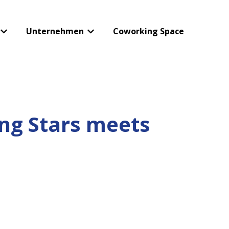
Unternehmen
Coworking Space
 anzeigen
Untermenü für Presse/Medienservice anzeigen
Untermenü für Unternehmen anzeig
ing Stars meets