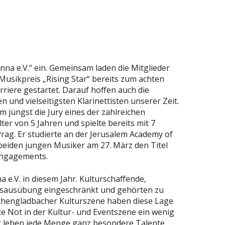
nna e.V.“ ein. Gemeinsam laden die Mitglieder
 Musikpreis „Rising Star“ bereits zum achten
riere gestartet. Darauf hoffen auch die
n und vielseitigsten Klarinettisten unserer Zeit.
 jüngst die Jury eines der zahlreichen
ter von 5 Jahren und spielte bereits mit 7
rag. Er studierte an der Jerusalem Academy of
beiden jungen Musiker am 27. März den Titel
eengagements.
 e.V. in diesem Jahr. Kulturschaffende,
ufsausübung eingeschränkt und gehörten zu
nchengladbacher Kulturszene haben diese Lage
e Not in der Kultur- und Eventszene ein wenig
dt leben jede Menge ganz besondere Talente.