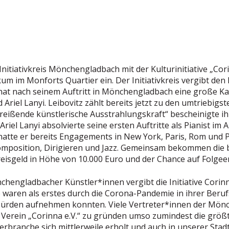
itiativkreis Mönchengladbach mit der Kulturinitiative „Cori
ikum im Monforts Quartier ein. Der Initiativkreis vergibt den
hat nach seinem Auftritt in Mönchengladbach eine große Kar
Ariel Lanyi. Leibovitz zählt bereits jetzt zu den umtriebigste
eißende künstlerische Ausstrahlungskraft“ bescheinigte ihm
el Lanyi absolvierte seine ersten Auftritte als Pianist im Al
atte er bereits Engagements in New York, Paris, Rom und P
omposition, Dirigieren und Jazz. Gemeinsam bekommen die 
Preisgeld in Höhe von 10.000 Euro und der Chance auf Folg
hengladbacher Künstler*innen vergibt die Initiative Corinna
 waren als erstes durch die Corona-Pandemie in ihrer Ber
he Hürden aufnehmen konnten. Viele Vertreter*innen der Mö
erein „Corinna e.V.“ zu gründen umso zumindest die größt
erbranche sich mittlerweile erholt und auch in unserer Sta