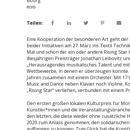
Teilen:
Eine Kooperation der besonderen Art geht der In
beider Initiativen am 27. März ins Textil Techn
Mal und schon der ein oder andere Rising Star 
diesjährigen Preisträger Jonathan Leibovitz und 
„Herausragendes musikalisches Talent und mitr
Wettbewerbe, in denen er überzeugen konnte. Ari
Jahren zusammen mit einem Orchester. Mit 17 h
Music and Dance neben Klavier noch Violine, K
„Rising Star“ verliehen, verbunden mit einem 
Den ersten großen lokalen Kulturpreis für Mönc
Künstler*innen und die Veranstaltungsbranche
den letzten, die diese wieder ohne zusätzlic
2020 zum Anlass genommen, den solidarischen V
auffangen zu können. Zum Glück hat die Künstl