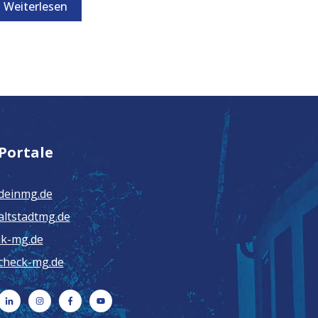
Weiterlesen
Portale
deinmg.de
altstadtmg.de
ik-mg.de
check-mg.de